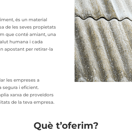
iment, és un material
sa de les seves propietats
abem que conté amiant, una
 salut humana i cada
 apostant per retirar-la
ar les empreses a
segura i eficient.
plia xarxa de proveïdors
sitats de la teva empresa.
Què t’oferim?