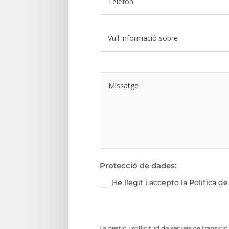
Protecció de dades:
He llegit i accepto la Política d
La gestió i sol·licitud de serveis de transic