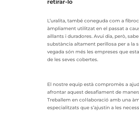
retirar-lo
L’uralita, també coneguda com a fibroc
àmpliament utilitzat en el passat a cau
aïllants i duradores. Avui dia, però, s
substància altament perillosa per a la
vegada són més les empreses que estan
de les seves cobertes.
El nostre equip està compromès a ajud
afrontar aquest desafiament de manera 
Treballem en col·laboració amb una àm
especialitzats que s’ajustin a les neces