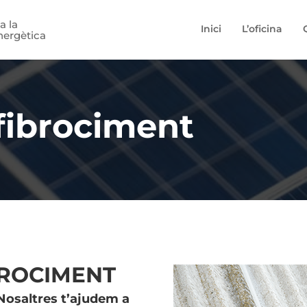
a la
Inici
L’oficina
nergètica
fibrociment
BROCIMENT
Nosaltres t’ajudem a