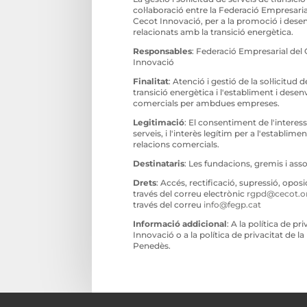
col·laboració entre la Federació Empresari
Cecot Innovació, per a la promoció i des
relacionats amb la transició energètica.
Responsables
: Federació Empresarial del
Innovació
Finalitat
: Atenció i gestió de la sol·licitud
transició energètica i l'establiment i des
comercials per ambdues empreses.
Legitimació
: El consentiment de l'interess
serveis, i l'interès legítim per a l'establi
relacions comercials.
Destinataris
: Les fundacions, gremis i as
Drets
: Accés, rectificació, supressió, opos
través del correu electrònic
rgpd@cecot.o
través del correu
info@fegp.cat
Informació addicional
: A la política de p
Innovació o a la política de privacitat de 
Penedès.