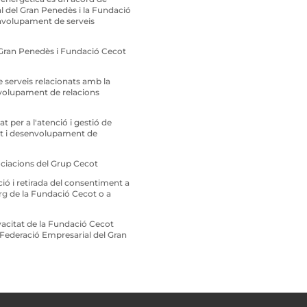
al del Gran Penedès i la Fundació
envolupament de serveis
 Gran Penedès i Fundació Cecot
 de serveis relacionats amb la
envolupament de relacions
at per a l'atenció i gestió de
ment i desenvolupament de
sociacions del Grup Cecot
ició i retirada del consentiment a
rg
de la Fundació Cecot o a
rivacitat de la Fundació Cecot
la Federació Empresarial del Gran