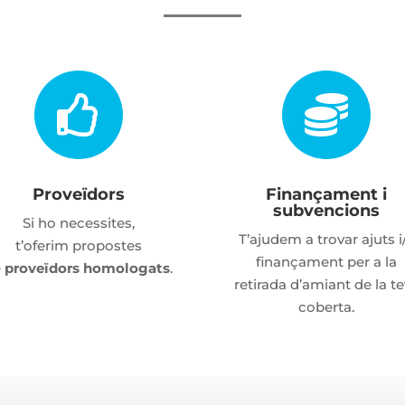


Proveïdors
Finançament i
subvencions
Si ho necessites,
T’ajudem a trovar ajuts i
t’oferim propostes
finançament per a la
e
proveïdors homologats
.
retirada d’amiant de la t
coberta.