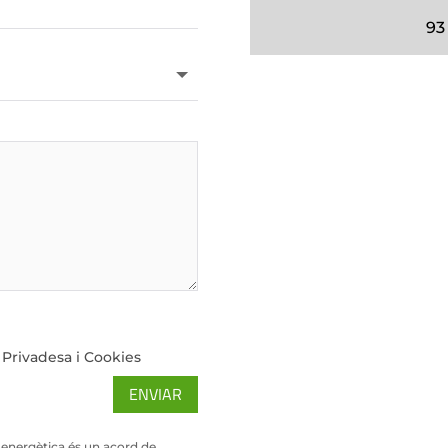
93
e Privadesa i Cookies
ENVIAR
ió energètica és un acord de