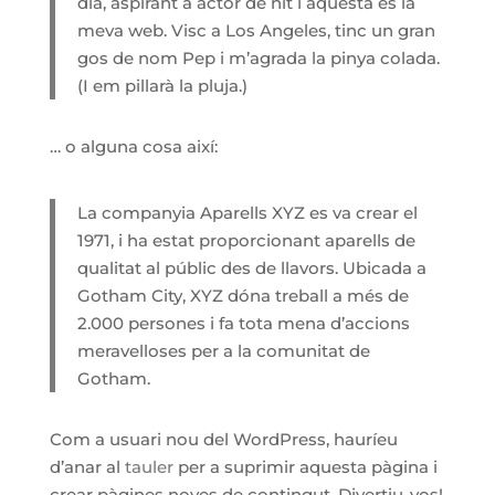
dia, aspirant a actor de nit i aquesta és la
meva web. Visc a Los Angeles, tinc un gran
gos de nom Pep i m’agrada la pinya colada.
(I em pillarà la pluja.)
… o alguna cosa així:
La companyia Aparells XYZ es va crear el
1971, i ha estat proporcionant aparells de
qualitat al públic des de llavors. Ubicada a
Gotham City, XYZ dóna treball a més de
2.000 persones i fa tota mena d’accions
meravelloses per a la comunitat de
Gotham.
Com a usuari nou del WordPress, hauríeu
d’anar al
tauler
per a suprimir aquesta pàgina i
crear pàgines noves de contingut. Divertiu-vos!